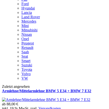
Ford
Hyundai
Lancia
Land Rover
Mercedes
Mini
Mitsubishi
Nissan
Opel
Peugeot
Renault
Saab
Seat
Smart
Suzuki
Toyota
Volvo
VW
Zuletzt angesehen
Armlehne/Mittelarmlehne BMW 5 E34 + BMW 7 E32
ab
88,00 €
inkl. 19 % MwSt. zzgl.
Versandkosten